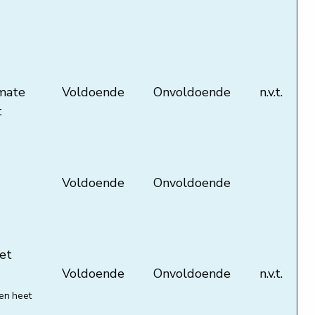
 mate
Voldoende
Onvoldoende
n.v.t.
t
Voldoende
Onvoldoende
het
Voldoende
Onvoldoende
n.v.t.
nen heet