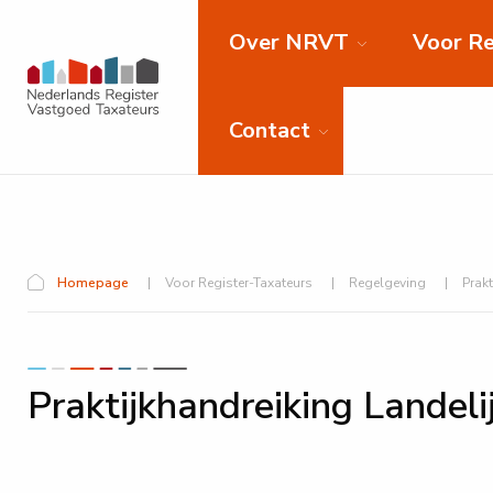
Over NRVT
Voor Re
Contact
Homepage
Voor Register-Taxateurs
Regelgeving
Prak
Praktijkhandreiking Landel