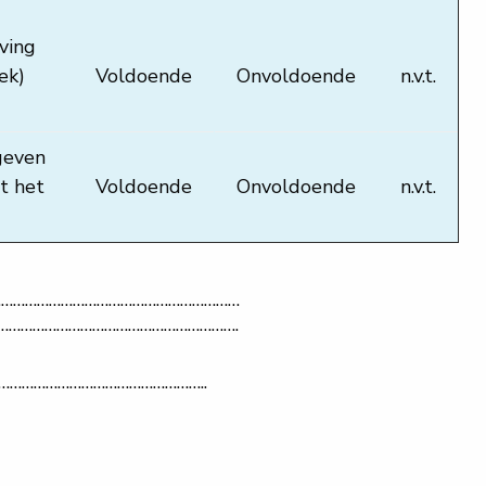
ving
ek)
Voldoende
Onvoldoende
n.v.t.
geven
t het
Voldoende
Onvoldoende
n.v.t.
……………………………………………………………
………………………………………………………….
……………………………………………..