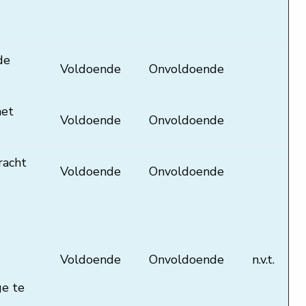
de
Voldoende
Onvoldoende
het
Voldoende
Onvoldoende
racht
Voldoende
Onvoldoende
Voldoende
Onvoldoende
n.v.t.
ge te