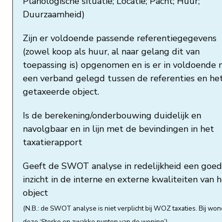
Planologische situatie; Locatie; Pacht; Huur;
Duurzaamheid)
Zijn er voldoende passende referentiegegevens
(zowel koop als huur, al naar gelang dit van
toepassing is) opgenomen en is er in voldoende
een verband gelegd tussen de referenties en he
getaxeerde object.
Is de berekening/onderbouwing duidelijk en
navolgbaar en in lijn met de bevindingen in het
taxatierapport
Geeft de SWOT analyse in redelijkheid een goed
inzicht in de interne en externe kwaliteiten van 
object
(N.B.: de SWOT analyse is niet verplicht bij WOZ taxaties. Bij wo
deze ‘Sterke en zwakke punten van de woning’)