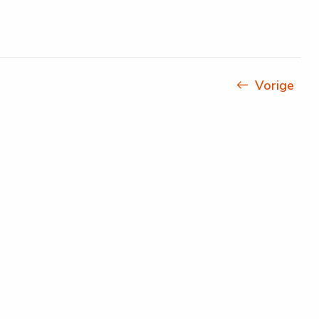
Vorige
pag